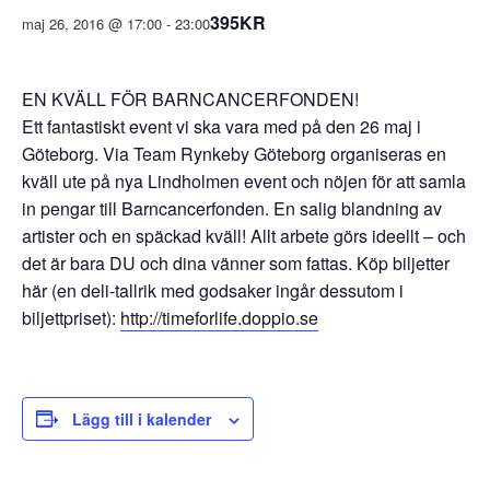
395KR
maj 26, 2016 @ 17:00
-
23:00
EN KVÄLL FÖR BARNCANCERFONDEN!
Ett fantastiskt event vi ska vara med på den 26 maj i
Göteborg. Via Team Rynkeby Göteborg organiseras en
kväll ute på nya Lindholmen event och nöjen för att samla
in pengar till Barncancerfonden. En salig blandning av
artister och en späckad kväll! Allt arbete görs ideellt – och
det är bara DU och dina vänner som fattas. Köp biljetter
här (en deli-tallrik med godsaker ingår dessutom i
biljettpriset):
http://timeforlife.doppio.se
Lägg till i kalender