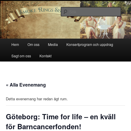
Hoppa
Smoke Rings Sisters
till
Sök
primärt
innehåll
Smoke Rings Sisters
Huvudmeny
Hem
Om oss
Media
Konsertprogram och uppdrag
Sagt om oss
Kontakt
« Alla Evenemang
Detta evenemang har redan ägt rum.
Göteborg: Time for life – en kväll
för Barncancerfonden!