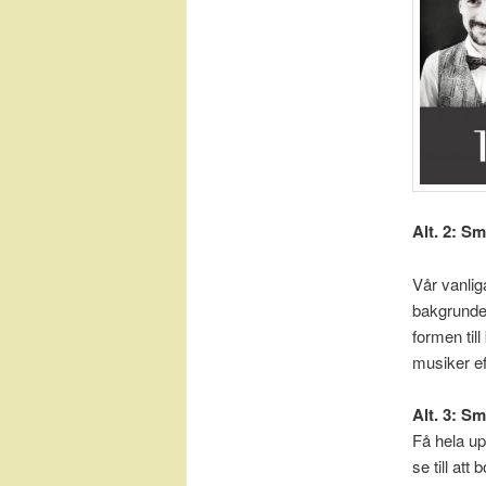
Alt. 2: S
Vår vanlig
bakgrunder
formen til
musiker ef
Alt. 3: S
Få hela up
se till at