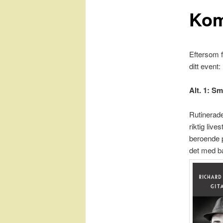
Kom
Eftersom f
ditt event:
Alt. 1: S
Rutinerade
riktig liv
beroende 
det med ba