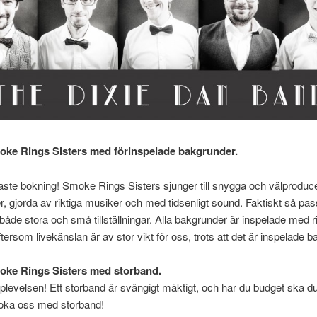
moke Rings Sisters med förinspelade bakgrunder.
aste bokning! Smoke Rings Sisters sjunger till snygga och välproduc
, gjorda av riktiga musiker och med tidsenligt sound. Faktiskt så pas
l både stora och små tillställningar. Alla bakgrunder är inspelade med r
tersom livekänslan är av stor vikt för oss, trots att det är inspelade b
moke Rings Sisters med storband.
plevelsen! Ett storband är svängigt mäktigt, och har du budget ska d
t boka oss med storband!