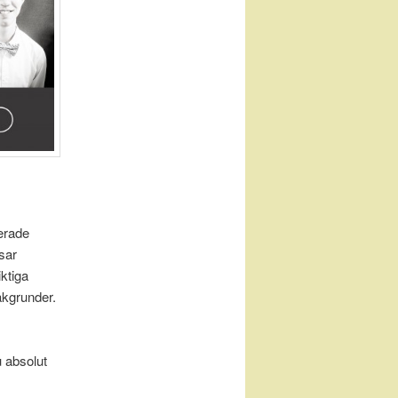
erade
sar
iktiga
akgrunder.
u absolut