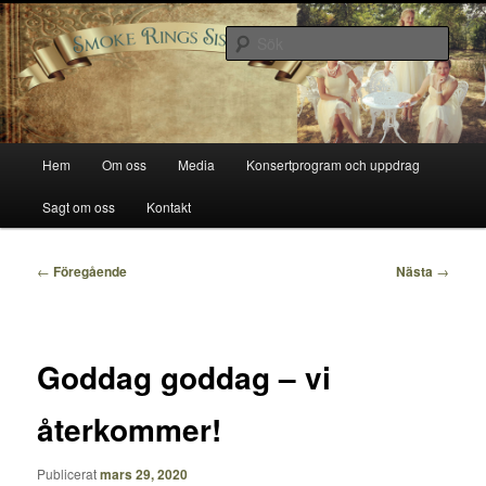
Hoppa
Smoke Rings Sisters
till
Sök
primärt
innehåll
Smoke Rings Sisters
Huvudmeny
Hem
Om oss
Media
Konsertprogram och uppdrag
Sagt om oss
Kontakt
Inläggsnavigering
←
Föregående
Nästa
→
Goddag goddag – vi
återkommer!
Publicerat
mars 29, 2020