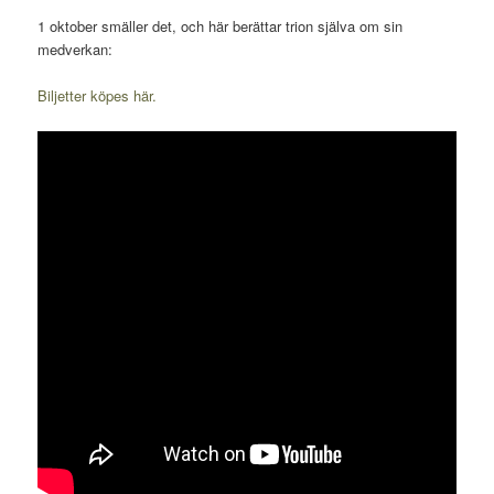
1 oktober smäller det, och här berättar trion själva om sin
medverkan:
Biljetter köpes här.