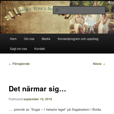
Hoppa
Smoke Rings Sisters
till
Sök
primärt
innehåll
Smoke Rings Sisters
Huvudmeny
Hem
Om oss
Media
Konsertprogram och uppdrag
Sagt om oss
Kontakt
Inläggsnavigering
←
Föregående
Nästa
→
Det närmar sig…
Publicerat
september 10, 2016
…. premiär av ”Sugar – I hetaste laget” på Sagateatern i Borås.