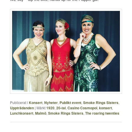
Publicerat i
Konsert
,
Nyheter
,
Publikt event
,
Smoke Rings Sisters
,
Uppträdanden
|
Märkt
1920
,
20-tal
,
Casino Cosmopol
,
konsert
,
Lunchkonsert
,
Malmö
,
Smoke Rings Sisters
,
The roaring twenties