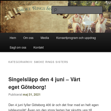
Hoppa
Hoppa
Smoke Rings Sisters
till
till
Sök
primärt
sekundärt
innehåll
innehåll
Smoke Rings Sisters
Huvudmeny
Hem
Om oss
Media
Konsertprogram och uppdrag
Sagt om oss
Kontakt
KATEGORIARKIV:
SMOKE RINGS SISTERS
Singelsläpp den 4 juni – Vårt
eget Göteborg!
Publicerat
maj 31, 2021
Den 4 juni fyller Göteborg 400 år och det firar med en helt egen
jubileumslåt! Även om den stora festen har skjutits upp till