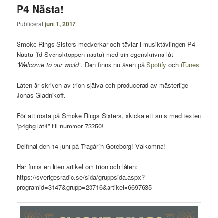
P4 Nästa!
Publicerat
juni 1, 2017
Smoke Rings Sisters medverkar och tävlar i musiktävlingen P4
Nästa (fd Svensktoppen nästa) med sin egenskrivna låt
”Welcome to our world”
. Den finns nu även på
Spotify
och
iTunes
.
Låten är skriven av trion själva och producerad av mästerlige
Jonas Gladnikoff.
För att rösta på Smoke Rings Sisters, skicka ett sms med texten
”p4gbg låt4” till nummer 72250!
Delfinal den 14 juni på Trägår´n Göteborg! Välkomna!
Här finns en liten artikel om trion och låten:
https://sverigesradio.se/sida/gruppsida.aspx?
programid=3147&grupp=23716&artikel=6697635