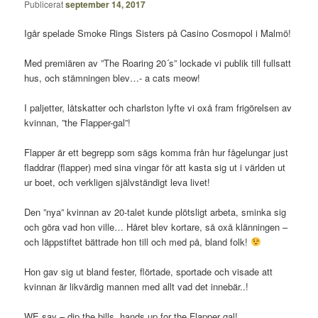
Publicerat
september 14, 2017
Igår spelade Smoke Rings Sisters på Casino Cosmopol i Malmö!
Med premiären av ”The Roaring 20´s” lockade vi publik till fullsatt
hus, och stämningen blev…- a cats meow!
I paljetter, låtskatter och charlston lyfte vi oxå fram frigörelsen av
kvinnan, ”the Flapper-gal”!
Flapper är ett begrepp som sägs komma från hur fågelungar just
fladdrar (flapper) med sina vingar för att kasta sig ut i världen ut
ur boet, och verkligen självständigt leva livet!
Den ”nya” kvinnan av 20-talet kunde plötsligt arbeta, sminka sig
och göra vad hon ville… Håret blev kortare, så oxå klänningen –
och läppstiftet bättrade hon till och med på, bland folk!
Hon gav sig ut bland fester, flörtade, sportade och visade att
kvinnan är likvärdig mannen med allt vad det innebär..!
WE say – dip the bills, hands up for the Flapper gal!