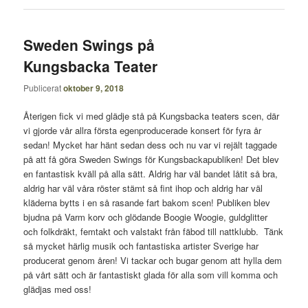
Sweden Swings på
Kungsbacka Teater
Publicerat
oktober 9, 2018
Återigen fick vi med glädje stå på Kungsbacka teaters scen, där
vi gjorde vår allra första egenproducerade konsert för fyra år
sedan! Mycket har hänt sedan dess och nu var vi rejält taggade
på att få göra Sweden Swings för Kungsbackapubliken! Det blev
en fantastisk kväll på alla sätt. Aldrig har väl bandet låtit så bra,
aldrig har väl våra röster stämt så fint ihop och aldrig har väl
kläderna bytts i en så rasande fart bakom scen! Publiken blev
bjudna på Varm korv och glödande Boogie Woogie, guldglitter
och folkdräkt, femtakt och valstakt från fäbod till nattklubb. Tänk
så mycket härlig musik och fantastiska artister Sverige har
producerat genom åren! Vi tackar och bugar genom att hylla dem
på vårt sätt och är fantastiskt glada för alla som vill komma och
glädjas med oss!