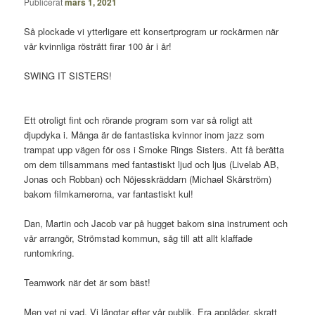
Publicerat
mars 1, 2021
Så plockade vi ytterligare ett konsertprogram ur rockärmen när
vår kvinnliga rösträtt firar 100 år i år!
SWING IT SISTERS!
Ett otroligt fint och rörande program som var så roligt att
djupdyka i. Många är de fantastiska kvinnor inom jazz som
trampat upp vägen för oss i Smoke Rings Sisters. Att få berätta
om dem tillsammans med fantastiskt ljud och ljus (Livelab AB,
Jonas och Robban) och Nöjesskräddarn (Michael Skärström)
bakom filmkamerorna, var fantastiskt kul!
Dan, Martin och Jacob var på hugget bakom sina instrument och
vår arrangör, Strömstad kommun, såg till att allt klaffade
runtomkring.
Teamwork när det är som bäst!
Men vet ni vad. Vi längtar efter vår publik. Era applåder, skratt