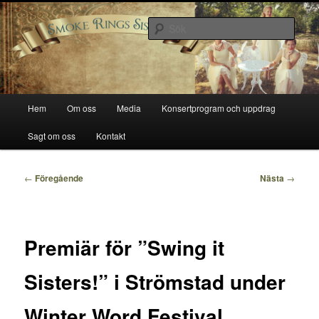
Hoppa
Smoke Rings Sisters
till
Sök
primärt
innehåll
Smoke Rings Sisters
Huvudmeny
Hem
Om oss
Media
Konsertprogram och uppdrag
Sagt om oss
Kontakt
Inläggsnavigering
←
Föregående
Nästa
→
Premiär för ”Swing it
Sisters!” i Strömstad under
Winter Word Festival