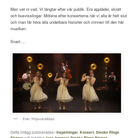
Men vet ni vad. Vi längtar efter vår publik. Era applåder, skratt
och busvisslingar. Mötena efter konserterna när vi alla är helt slut
och man får höra alla underbara historier och minnen till den här
musiken.
Snart….
Foto: Nöjesskräddarn
Detta inlägg publicerades i
Inspelningar
,
Konsert
,
Smoke Rings
Sisters
och märktes
Jazz
,
konsert
,
Smoke Rings Sisters
,