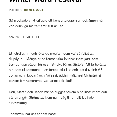
Publicerat
mars 1, 2021
Så plockade vi ytterligare ett konsertprogram ur rockärmen när
vår kvinnliga rösträtt firar 100 år i år!
SWING IT SISTERS!
Ett otroligt fint och rörande program som var så roligt att
djupdyka i. Många är de fantastiska kvinnor inom jazz som
trampat upp vägen för oss i Smoke Rings Sisters. Att få berätta
om dem tillsammans med fantastiskt ljud och ljus (Livelab AB,
Jonas och Robban) och Nöjesskräddarn (Michael Skärström)
bakom filmkamerorna, var fantastiskt kul!
Dan, Martin och Jacob var på hugget bakom sina instrument och
vår arrangör, Strömstad kommun, såg till att allt klaffade
runtomkring.
Teamwork när det är som bäst!