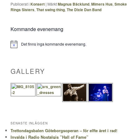
Publicerat i
Konsert
|
Märkt
Magnus Bäcklund
,
Mimers Hus
,
Smoke
Rings Sisters
,
That swing thing
,
The Dixie Dan Band
Kommande evenemang
Det finns inga kommande evenemang.
Notis
GALLERY
SENASTE INLÄGGEN
Trettondagsbalen Göteborgsoperan – för elfte året i rad!
Invalda i Radio Nostalgis ”Hall of Fame”