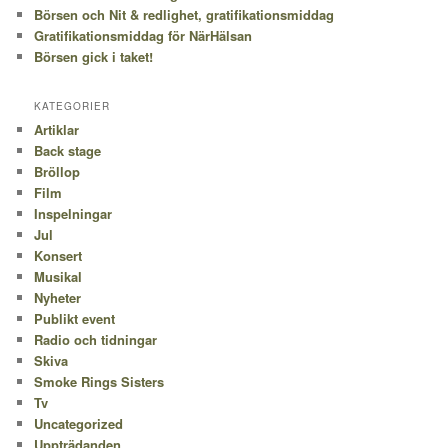
Börsen och Nit & redlighet, gratifikationsmiddag
Gratifikationsmiddag för NärHälsan
Börsen gick i taket!
KATEGORIER
Artiklar
Back stage
Bröllop
Film
Inspelningar
Jul
Konsert
Musikal
Nyheter
Publikt event
Radio och tidningar
Skiva
Smoke Rings Sisters
Tv
Uncategorized
Uppträdanden