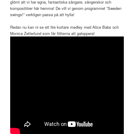
glömt att vi har egna, fantastiska sångare, sångerskor och
kompositörer här hemma! De vill vi genom programmet ”Sweden
swings!” verkligen passa på att hylla!
Redan nu kan ni se ett lite kortare medley med Alice Babs och
Monica Zetterlund som får fötterna att galoppera!