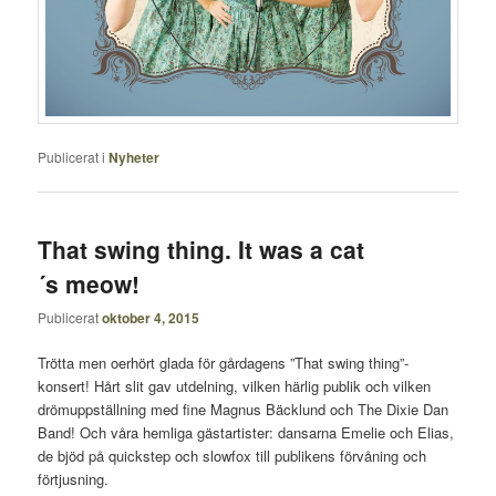
Publicerat i
Nyheter
That swing thing. It was a cat
´s meow!
Publicerat
oktober 4, 2015
Trötta men oerhört glada för gårdagens ”That swing thing”-
konsert! Hårt slit gav utdelning, vilken härlig publik och vilken
drömuppställning med fine Magnus Bäcklund och The Dixie Dan
Band! Och våra hemliga gästartister: dansarna Emelie och Elias,
de bjöd på quickstep och slowfox till publikens förvåning och
förtjusning.