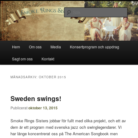
Hoppa
Hoppa
Smoke Rings Sisters
till
till
Sök
primärt
sekundärt
innehåll
innehåll
Smoke Rings Sisters
Huvudmeny
Hem
Om oss
Media
Konsertprogram och uppdrag
Sagt om oss
Kontakt
MÅNADSARKIV:
OKTOBER 2015
Sweden swings!
Publicerat
oktober 13, 2015
Smoke Rings Sisters jobbar för fullt med olika projekt, och ett av
dem är ett program med svenska jazz och swinglegendarer. Vi
har länge koncentrerat oss på The American Songbook men