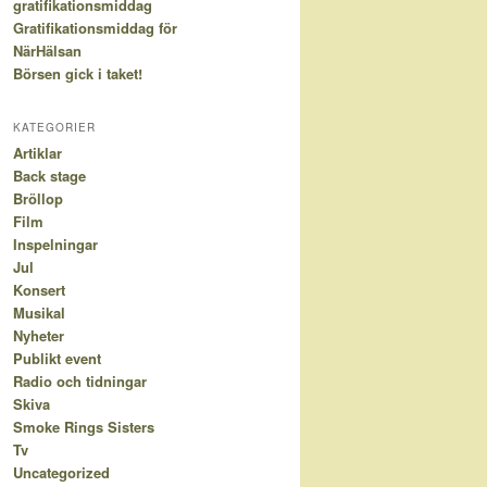
gratifikationsmiddag
Gratifikationsmiddag för
NärHälsan
Börsen gick i taket!
KATEGORIER
Artiklar
Back stage
Bröllop
Film
Inspelningar
Jul
Konsert
Musikal
Nyheter
Publikt event
Radio och tidningar
Skiva
Smoke Rings Sisters
Tv
Uncategorized