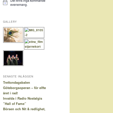
Det finns inga kommande
Notis
evenemang.
GALLERY
SENASTE INLÄGGEN
Trettondagsbalen
Göteborgsoperan – för elfte
året i rad!
Invalda i Radio Nostalgis
”Hall of Fame”
Börsen och Nit & redlighet,