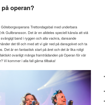
l på operan?
på Göteborgsoperans Trettondagsbal med underbara
ik Gullbransson. Det är en alldeles speciell känsla att stå
 svängigt band i ryggen och alla vackra, dansande
änder det till och med att vi går ned på dansgolvet och ta
 Det är en fantastisk start på året och det är lika roligt
t faktiskt ovanligt många framträdanden på Operan för vår
r? Vi kommer i alla fall gärna tillbaka!