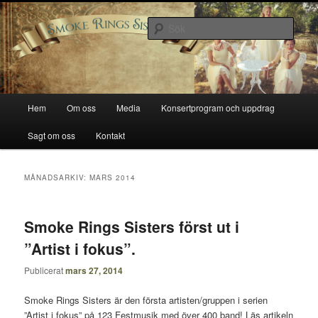
Hoppa
Hoppa
Smoke Rings Sisters
till
till
Sök
primärt
sekundärt
innehåll
innehåll
Smoke Rings Sisters
Huvudmeny
Hem
Om oss
Media
Konsertprogram och uppdrag
Sagt om oss
Kontakt
MÅNADSARKIV:
MARS 2014
Smoke Rings Sisters först ut i
”Artist i fokus”.
Publicerat
mars 27, 2014
Smoke Rings Sisters är den första artisten/gruppen i serien
”Artist i fokus” på 123 Festmusik med över 400 band! Läs artikeln