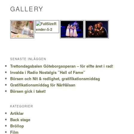
GALLERY
SENASTE INLÄGGEN
Trettondagsbalen Göteborgsoperan – för elfte året i rad!
Invalda i Radio Nostalgis ”Hall of Fame”
Börsen och Nit & redlighet, gratifikationsmiddag
Gratifikationsmiddag för NärHälsan
Börsen gick i taket!
KATEGORIER
Artiklar
Back stage
Bröllop
Film