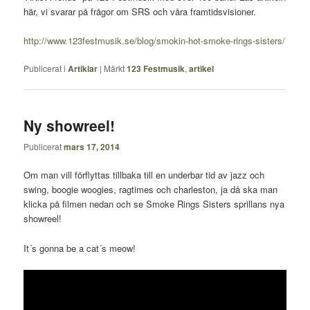
här, vi svarar på frågor om SRS och våra framtidsvisioner.
http://www.123festmusik.se/blog/smokin-hot-smoke-rings-sisters/
Publicerat i
Artiklar
|
Märkt
123 Festmusik
,
artikel
Ny showreel!
Publicerat
mars 17, 2014
Om man vill förflyttas tillbaka till en underbar tid av jazz och
swing, boogie woogies, ragtimes och charleston, ja då ska man
klicka på filmen nedan och se Smoke Rings Sisters sprillans nya
showreel!
It´s gonna be a cat´s meow!