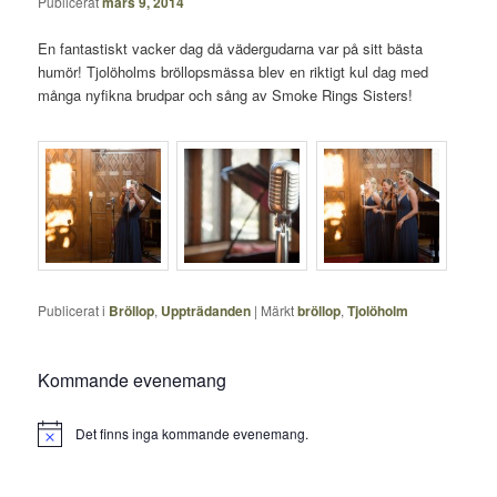
Publicerat
mars 9, 2014
En fantastiskt vacker dag då vädergudarna var på sitt bästa
humör! Tjolöholms bröllopsmässa blev en riktigt kul dag med
många nyfikna brudpar och sång av Smoke Rings Sisters!
Publicerat i
Bröllop
,
Uppträdanden
|
Märkt
bröllop
,
Tjolöholm
Kommande evenemang
Det finns inga kommande evenemang.
Notis