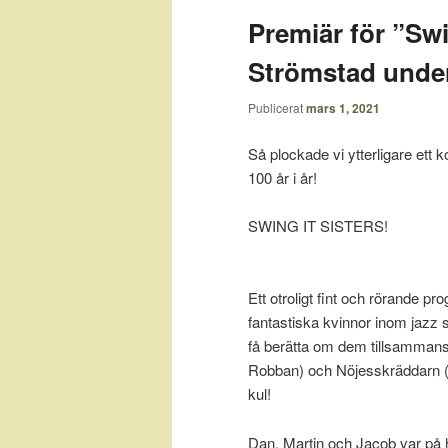
Premiär för ”Swin
Strömstad under
Publicerat
mars 1, 2021
Så plockade vi ytterligare ett 
100 år i år!
SWING IT SISTERS!
Ett otroligt fint och rörande p
fantastiska kvinnor inom jazz
få berätta om dem tillsammans 
Robban) och Nöjesskräddarn (
kul!
Dan, Martin och Jacob var på 