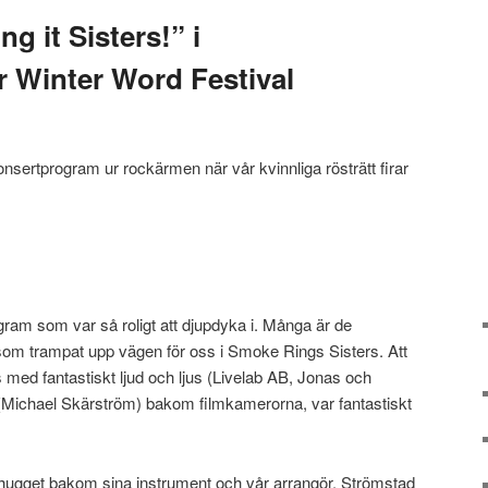
g it Sisters!” i
 Winter Word Festival
konsertprogram ur rockärmen när vår kvinnliga rösträtt firar
rogram som var så roligt att djupdyka i. Många är de
 som trampat upp vägen för oss i Smoke Rings Sisters. Att
med fantastiskt ljud och ljus (Livelab AB, Jonas och
Michael Skärström) bakom filmkamerorna, var fantastiskt
hugget bakom sina instrument och vår arrangör, Strömstad