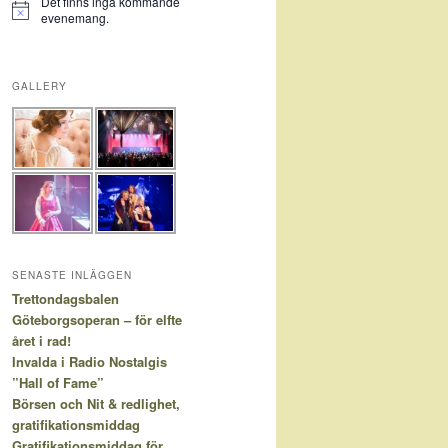
Det finns inga kommande
Notis
evenemang.
GALLERY
SENASTE INLÄGGEN
Trettondagsbalen
Göteborgsoperan – för elfte
året i rad!
Invalda i Radio Nostalgis
”Hall of Fame”
Börsen och Nit & redlighet,
gratifikationsmiddag
Gratifikationsmiddag för