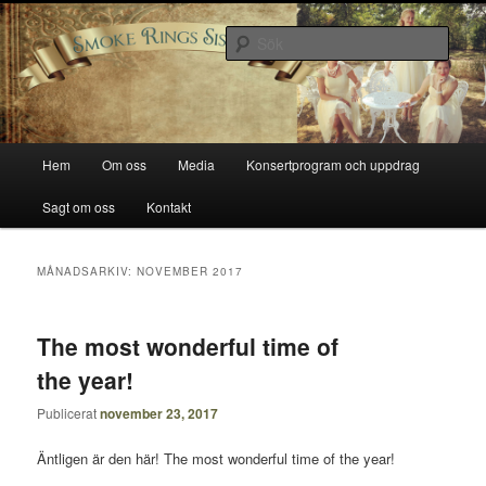
Hoppa
Hoppa
Smoke Rings Sisters
till
till
Sök
primärt
sekundärt
innehåll
innehåll
Smoke Rings Sisters
Huvudmeny
Hem
Om oss
Media
Konsertprogram och uppdrag
Sagt om oss
Kontakt
MÅNADSARKIV:
NOVEMBER 2017
The most wonderful time of
the year!
Publicerat
november 23, 2017
Äntligen är den här! The most wonderful time of the year!