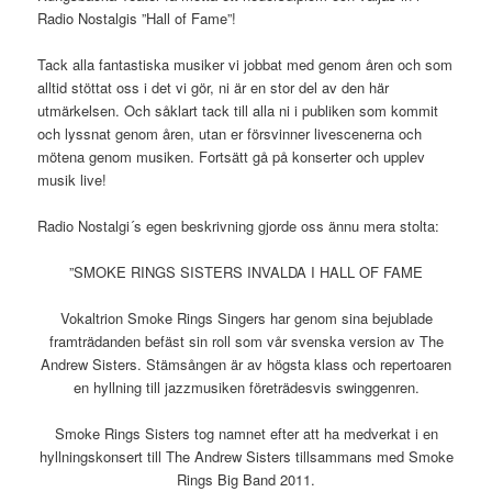
Radio Nostalgis ”Hall of Fame”!
Tack alla fantastiska musiker vi jobbat med genom åren och som
alltid stöttat oss i det vi gör, ni är en stor del av den här
utmärkelsen. Och såklart tack till alla ni i publiken som kommit
och lyssnat genom åren, utan er försvinner livescenerna och
mötena genom musiken. Fortsätt gå på konserter och upplev
musik live!
Radio Nostalgi´s egen beskrivning gjorde oss ännu mera stolta:
”SMOKE RINGS SISTERS INVALDA I HALL OF FAME
Vokaltrion Smoke Rings Singers har genom sina bejublade
framträdanden befäst sin roll som vår svenska version av The
Andrew Sisters. Stämsången är av högsta klass och repertoaren
en hyllning till jazzmusiken företrädesvis swinggenren.
Smoke Rings Sisters tog namnet efter att ha medverkat i en
hyllningskonsert till The Andrew Sisters tillsammans med Smoke
Rings Big Band 2011.