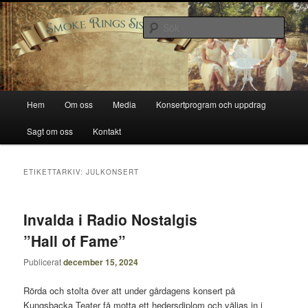
Hoppa
Hoppa
Smoke Rings Sisters
till
till
Sök
primärt
sekundärt
innehåll
innehåll
Smoke Rings Sisters
Huvudmeny
Hem
Om oss
Media
Konsertprogram och uppdrag
Sagt om oss
Kontakt
ETIKETTARKIV:
JULKONSERT
Invalda i Radio Nostalgis
”Hall of Fame”
Publicerat
december 15, 2024
Rörda och stolta över att under gårdagens konsert på
Kungsbacka Teater få motta ett hedersdiplom och väljas in i