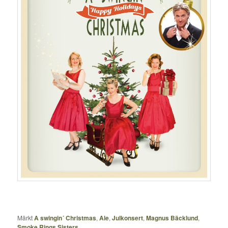
Märkt
A swingin´ Christmas
,
Ale
,
Julkonsert
,
Magnus Bäcklund
,
Smoke Rings Sisters