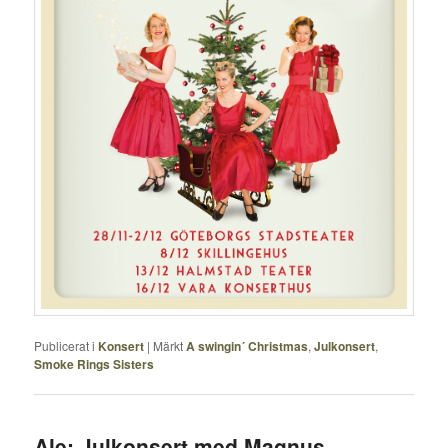
Publicerat i
Konsert
|
Märkt
A swingin´ Christmas
,
Julkonsert
,
Smoke Rings Sisters
Ale: Julkonsert med Magnus