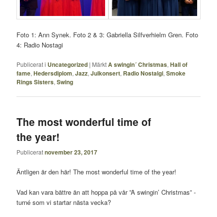
Foto 1: Ann Synek. Foto 2 & 3: Gabriella Silfverhielm Gren. Foto
4: Radio Nostagi
Publicerat i
Uncategorized
|
Märkt
A swingin´ Christmas
,
Hall of
fame
,
Hedersdiplom
,
Jazz
,
Julkonsert
,
Radio Nostalgi
,
Smoke
Rings Sisters
,
Swing
The most wonderful time of
the year!
Publicerat
november 23, 2017
Äntligen är den här! The most wonderful time of the year!
Vad kan vara bättre än att hoppa på vår ”A swingin’ Christmas” -
turné som vi startar nästa vecka?