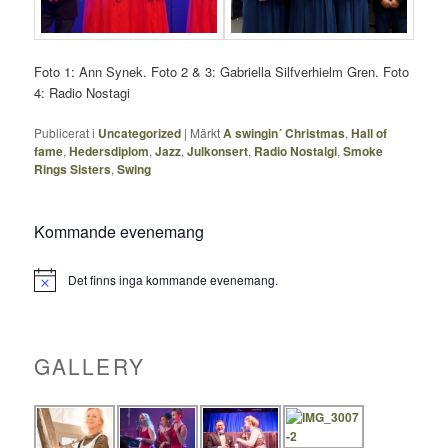
Foto 1: Ann Synek. Foto 2 & 3: Gabriella Silfverhielm Gren. Foto
4: Radio Nostagi
Publicerat i
Uncategorized
|
Märkt
A swingin´ Christmas
,
Hall of
fame
,
Hedersdiplom
,
Jazz
,
Julkonsert
,
Radio Nostalgi
,
Smoke
Rings Sisters
,
Swing
Kommande evenemang
Det finns inga kommande evenemang.
Notis
GALLERY