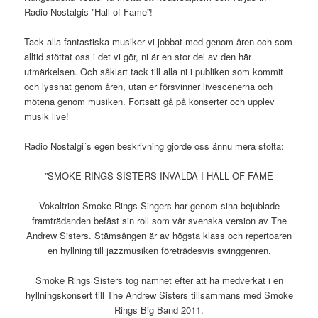
Radio Nostalgis ”Hall of Fame”!
Tack alla fantastiska musiker vi jobbat med genom åren och som
alltid stöttat oss i det vi gör, ni är en stor del av den här
utmärkelsen. Och såklart tack till alla ni i publiken som kommit
och lyssnat genom åren, utan er försvinner livescenerna och
mötena genom musiken. Fortsätt gå på konserter och upplev
musik live!
Radio Nostalgi´s egen beskrivning gjorde oss ännu mera stolta:
”SMOKE RINGS SISTERS INVALDA I HALL OF FAME
Vokaltrion Smoke Rings Singers har genom sina bejublade
framträdanden befäst sin roll som vår svenska version av The
Andrew Sisters. Stämsången är av högsta klass och repertoaren
en hyllning till jazzmusiken företrädesvis swinggenren.
Smoke Rings Sisters tog namnet efter att ha medverkat i en
hyllningskonsert till The Andrew Sisters tillsammans med Smoke
Rings Big Band 2011.