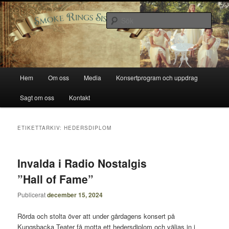
Hoppa
Hoppa
Smoke Rings Sisters
till
till
Sök
primärt
sekundärt
innehåll
innehåll
Smoke Rings Sisters
Huvudmeny
Hem
Om oss
Media
Konsertprogram och uppdrag
Sagt om oss
Kontakt
ETIKETTARKIV:
HEDERSDIPLOM
Invalda i Radio Nostalgis
”Hall of Fame”
Publicerat
december 15, 2024
Rörda och stolta över att under gårdagens konsert på
Kungsbacka Teater få motta ett hedersdiplom och väljas in i