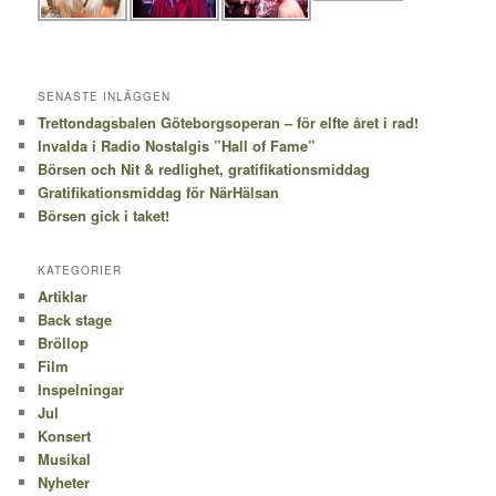
SENASTE INLÄGGEN
Trettondagsbalen Göteborgsoperan – för elfte året i rad!
Invalda i Radio Nostalgis ”Hall of Fame”
Börsen och Nit & redlighet, gratifikationsmiddag
Gratifikationsmiddag för NärHälsan
Börsen gick i taket!
KATEGORIER
Artiklar
Back stage
Bröllop
Film
Inspelningar
Jul
Konsert
Musikal
Nyheter