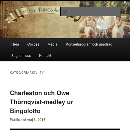
Hoppa
Hoppa
Smoke Rings Sisters
till
till
Sök
primärt
sekundärt
innehåll
innehåll
Smoke Rings Sisters
Huvudmeny
Hem
Om oss
Media
Konsertprogram och uppdrag
Sagt om oss
Kontakt
KATEGORIARKIV:
TV
Charleston och Owe
Thörnqvist-medley ur
Bingolotto
Publicerat
maj 6, 2015