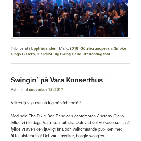
Publicerat i
Uppträdanden
|
Märkt
2018
,
Göteborgsoperan
,
Smoke
Rings Sisters
,
Stardust Big Swing Band
,
Trettondagsbal
Swingin´ på Vara Konserthus!
Publicerat
december 18, 2017
Vilken ljuvlig avslutning på vårt spelår!
Med hela The Dixie Dan Band och gästartisten Andreas Glans
fyllde vi i lördags Vara Konserthus. Och vad det verkade som, så
fyllde vi även den ljuvligt fina och välkomnande publiken med
äkta julstämning! Det var klassiker, boogie woogies,