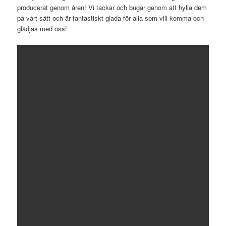
producerat genom åren! Vi tackar och bugar genom att hylla dem
på vårt sätt och är fantastiskt glada för alla som vill komma och
glädjas med oss!