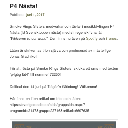
P4 Nästa!
Publicerat
juni 1, 2017
Smoke Rings Sisters medverkar och tävlar i musiktävlingen P4
Nästa (fd Svensktoppen nästa) med sin egenskrivna låt
”Welcome to our world”
. Den finns nu även på
Spotify
och
iTunes
.
Låten är skriven av trion själva och producerad av mästerlige
Jonas Gladnikoff.
För att rösta på Smoke Rings Sisters, skicka ett sms med texten
”p4gbg låt4” till nummer 72250!
Delfinal den 14 juni på Trägår´n Göteborg! Välkomna!
Här finns en liten artikel om trion och låten:
https://sverigesradio.se/sida/gruppsida.aspx?
programid=3147&grupp=23716&artikel=6697635