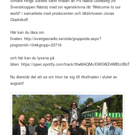
Smoke Rings Sisters vann finalen av P4 Nästa Göteborg (fd
Svensktoppen Nästa) med sin egenskrivna låt ”Welcome to our
world” i samarbete med producenten och låtskrivaren Jonas
Gladnikoff.
Här kan du läsa om
finalen: http://sverigesradio.se/sida/gruppsida.aspx?
programid=104&grupp=23716
och här kan du lyssna på
låten: https://open.spotify.com/track/5fwM4QMvXWGWZ4WBtzrBbT
Nu återstår det att se om trion tar sig till riksfinalen i slutet av
augusti!