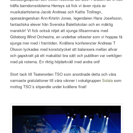
träffa barndomsidolerna Herreys så fick vi även njuta av
musikalartisterna Jacob Andreas och Kattis Trollregn,
operasångerskan Ann-Kristin Jones, legendaren Hans Josefsson,
fantastiska elever från Svenska Balettskolan och en mäktig
manskör! Vi fick också nöjet att sjunga tillsammans med
Göteborg Wind Orchestra, en underbar orkester som vi hoppas få
sjunga mer med i framtiden. Kvällens konferencier Andreas T
Olsson lyckades med konststycket att balansera mellan allvar
och gapskratt på ett makalöst bra sätt och publiken var verkligen
med på noterna. En riktig höjdarkväll med andra ord!
Stort tack till Teaterorden TSO som anordnade detta och våra
varmaste gratulationer till våra vänner i vokalgruppen
Solala
som
mottog TSO´s stipendie under kvällens final!