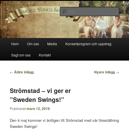
Hoppa
Hoppa
Smoke Rings Sisters
till
till
Sök
primärt
sekundärt
innehåll
innehåll
Smoke Rings Sisters
Huvudmeny
Hem
Om oss
Media
Konsertprogram och uppdrag
Sagt om oss
Kontakt
Inläggsnavigering
←
Äldre inlägg
Nyare inlägg
→
Strömstad – vi ger er
”Sweden Swings!”
Publicerat
mars 12, 2019
Den 4 maj kommer vi äntligen till Strömstad med vår föreställning
Sweden Swings!