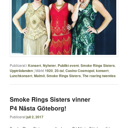
Publicerat i
Konsert
,
Nyheter
,
Publikt event
,
Smoke Rings Sisters
,
Uppträdanden
|
Märkt
1920
,
20-tal
,
Casino Cosmopol
,
konsert
,
Lunchkonsert
,
Malmö
,
Smoke Rings Sisters
,
The roaring twenties
Smoke Rings Sisters vinner
P4 Nästa Göteborg!
Publicerat
juli 2, 2017