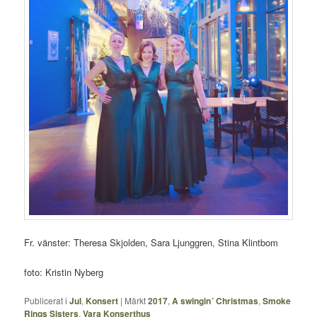
Fr. vänster: Theresa Skjolden, Sara Ljunggren, Stina Klintbom
foto: Kristin Nyberg
Publicerat i
Jul
,
Konsert
|
Märkt
2017
,
A swingin´ Christmas
,
Smoke
Rings Sisters
,
Vara Konserthus