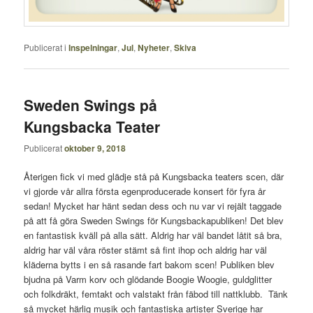
Publicerat i
Inspelningar
,
Jul
,
Nyheter
,
Skiva
Sweden Swings på
Kungsbacka Teater
Publicerat
oktober 9, 2018
Återigen fick vi med glädje stå på Kungsbacka teaters scen, där
vi gjorde vår allra första egenproducerade konsert för fyra år
sedan! Mycket har hänt sedan dess och nu var vi rejält taggade
på att få göra Sweden Swings för Kungsbackapubliken! Det blev
en fantastisk kväll på alla sätt. Aldrig har väl bandet låtit så bra,
aldrig har väl våra röster stämt så fint ihop och aldrig har väl
kläderna bytts i en så rasande fart bakom scen! Publiken blev
bjudna på Varm korv och glödande Boogie Woogie, guldglitter
och folkdräkt, femtakt och valstakt från fäbod till nattklubb. Tänk
så mycket härlig musik och fantastiska artister Sverige har