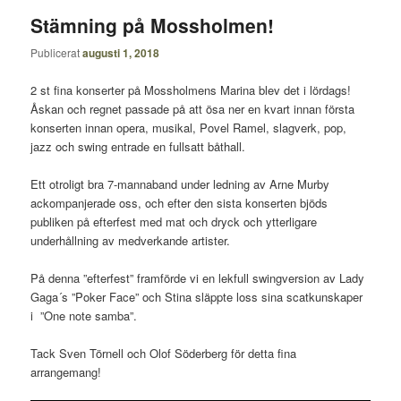
Stämning på Mossholmen!
Publicerat
augusti 1, 2018
2 st fina konserter på Mossholmens Marina blev det i lördags!
Åskan och regnet passade på att ösa ner en kvart innan första
konserten innan opera, musikal, Povel Ramel, slagverk, pop,
jazz och swing entrade en fullsatt båthall.
Ett otroligt bra 7-mannaband under ledning av Arne Murby
ackompanjerade oss, och efter den sista konserten bjöds
publiken på efterfest med mat och dryck och ytterligare
underhållning av medverkande artister.
På denna ”efterfest” framförde vi en lekfull swingversion av Lady
Gaga´s ”Poker Face” och Stina släppte loss sina scatkunskaper
i ”One note samba”.
Tack Sven Törnell och Olof Söderberg för detta fina
arrangemang!