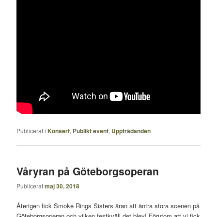
Publicerat i
Konsert
,
Publikt event
,
Uppträdanden
Våryran på Göteborgsoperan
Publicerat
maj 30, 2018
Återigen fick Smoke Rings Sisters äran att äntra stora scenen på
Göteborgsoperan och vilken festkväll det blev! Förutom att vi fick