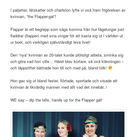
I paljetter, låtskatter och charlston lyfte vi oxå fram frigörelsen av
kvinnan, ”the Flapper-gal”!
Flapper är ett begrepp som sägs komma från hur fågelungar just
fladdrar (flapper) med sina vingar för att kasta sig ut i världen ut
ur boet, och verkligen självständigt leva livet!
Den ”nya” kvinnan av 20-talet kunde plötsligt arbeta, sminka sig
och göra vad hon ville… Håret blev kortare, så oxå klänningen –
och läppstiftet bättrade hon till och med på, bland folk!
Hon gav sig ut bland fester, flörtade, sportade och visade att
kvinnan är likvärdig mannen med allt vad det innebär..!
WE say – dip the bills, hands up for the Flapper gal!