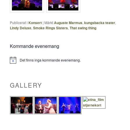
Publicerat i
Konsert
|
Märkt
Auguste Marmus
,
kungsbacka teater
,
Lindy Deluxe
,
Smoke Rings Sisters
,
That swing thing
Kommande evenemang
Det finns inga kommande evenemang.
Notis
GALLERY