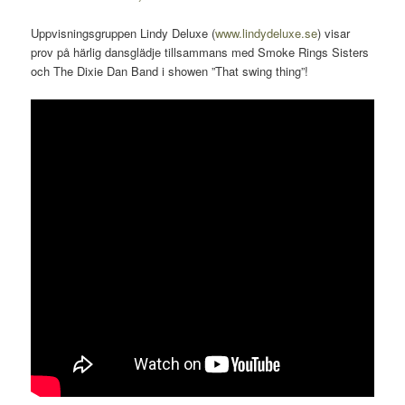
Uppvisningsgruppen Lindy Deluxe (
www.lindydeluxe.se
) visar
prov på härlig dansglädje tillsammans med Smoke Rings Sisters
och The Dixie Dan Band i showen ”That swing thing”!