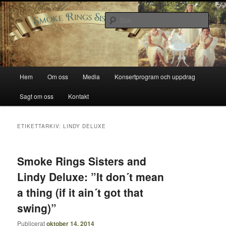
Hoppa
Hoppa
Smoke Rings Sisters
till
till
Sök
primärt
sekundärt
innehåll
innehåll
Smoke Rings Sisters
Huvudmeny
Hem
Om oss
Media
Konsertprogram och uppdrag
Sagt om oss
Kontakt
ETIKETTARKIV:
LINDY DELUXE
Smoke Rings Sisters and
Lindy Deluxe: ”It don´t mean
a thing (if it ain´t got that
swing)”
Publicerat
oktober 14, 2014