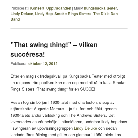
Publicerat i
Konsert
,
Uppträdanden
|
Märkt
kungsbacka teater
,
Lindy Deluxe
,
Lindy Hop
,
Smoke Rings Sisters
,
The Dixie Dan
Band
”That swing thing!” – vilken
succéresa!
Publicerat
oktober 12, 2014
Efter en magisk fredagskväll på Kungsbacka Teater med otroligt
fin respons från publiken kan man nog med all rätta kalla Smoke
Rings Sisters ”That swing thing” för en SUCCÉ!
Resan tog sin början i 1920-talet med charleston, stepp av
stjärnskottet Auguste Marmus – ja full fart och fläkt, genom
1930-talets andra världskrig och The Andrews Sisters. Det
levererades en värmebölja i latinolåtarna, underbar lindy hop-dans
i swingeran av uppvisningsgruppen
Lindy Deluxe
och sedan
landade föreställning med glitter och glamour i 1950-talets Las