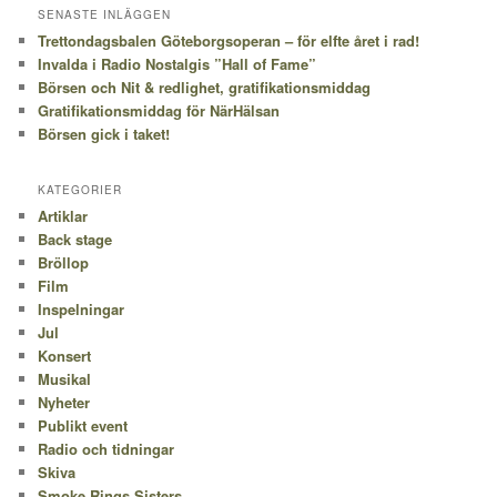
SENASTE INLÄGGEN
Trettondagsbalen Göteborgsoperan – för elfte året i rad!
Invalda i Radio Nostalgis ”Hall of Fame”
Börsen och Nit & redlighet, gratifikationsmiddag
Gratifikationsmiddag för NärHälsan
Börsen gick i taket!
KATEGORIER
Artiklar
Back stage
Bröllop
Film
Inspelningar
Jul
Konsert
Musikal
Nyheter
Publikt event
Radio och tidningar
Skiva
Smoke Rings Sisters