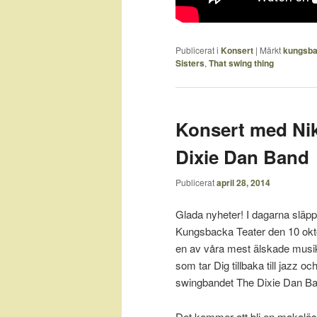
Publicerat i
Konsert
|
Märkt
kungsba
Sisters
,
That swing thing
Konsert med Ni
Dixie Dan Band
Publicerat
april 28, 2014
Glada nyheter! I dagarna släppte
Kungsbacka Teater den 10 okt
en av våra mest älskade musik
som tar Dig tillbaka till jazz o
swingbandet The Dixie Dan Ba
Det kommer att bli en makalös 