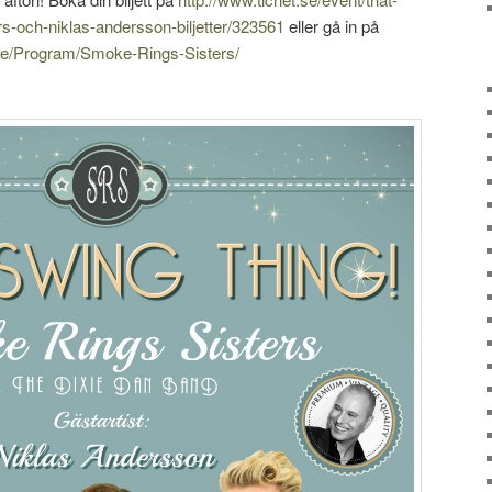
s-och-niklas-andersson-biljetter/323561
eller gå in på
se/Program/Smoke-Rings-Sisters/