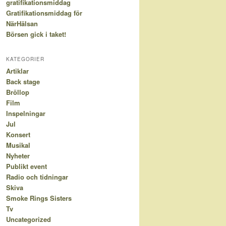
gratifikationsmiddag
Gratifikationsmiddag för
NärHälsan
Börsen gick i taket!
KATEGORIER
Artiklar
Back stage
Bröllop
Film
Inspelningar
Jul
Konsert
Musikal
Nyheter
Publikt event
Radio och tidningar
Skiva
Smoke Rings Sisters
Tv
Uncategorized