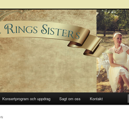
Sisters
Konsertprogram och uppdrag
Sagt om oss
Kontakt
ON