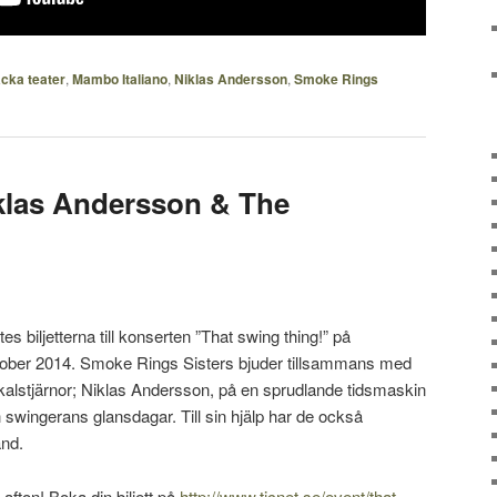
cka teater
,
Mambo Italiano
,
Niklas Andersson
,
Smoke Rings
klas Andersson & The
s biljetterna till konserten ”That swing thing!” på
ober 2014. Smoke Rings Sisters bjuder tillsammans med
alstjärnor; Niklas Andersson, på en sprudlande tidsmaskin
ch swingerans glansdagar. Till sin hjälp har de också
nd.
afton! Boka din biljett på
http://www.ticnet.se/event/that-