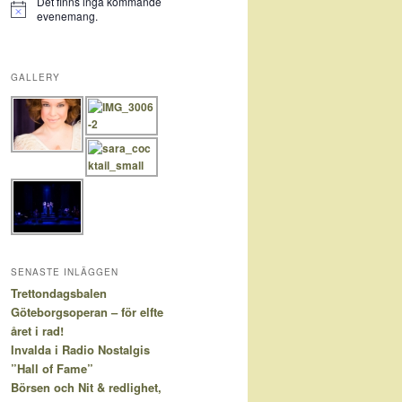
Det finns inga kommande
Notis
evenemang.
GALLERY
SENASTE INLÄGGEN
Trettondagsbalen
Göteborgsoperan – för elfte
året i rad!
Invalda i Radio Nostalgis
”Hall of Fame”
Börsen och Nit & redlighet,