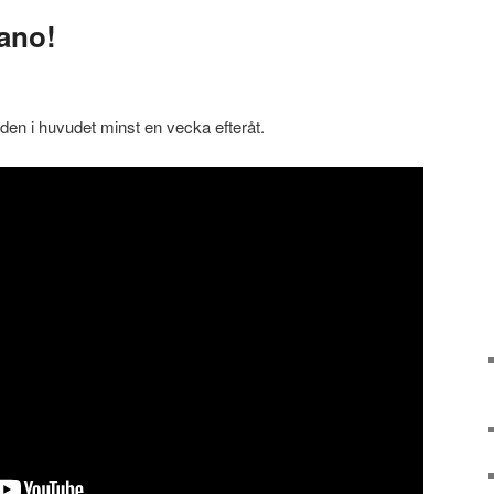
ano!
en i huvudet minst en vecka efteråt.